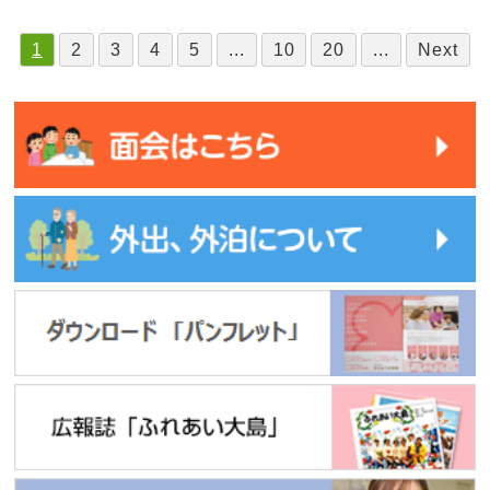
1
2
3
4
5
...
10
20
...
Next