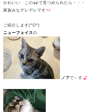
かわいい この
で見つめられたら・・・
家族みなデレデレです
ご紹介します(^O^)
ニューフェイス
の
ノア
で～す