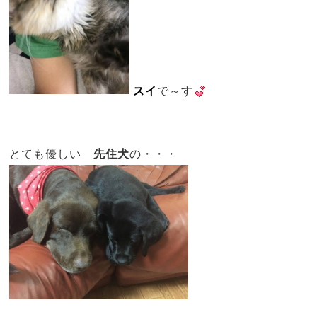
スイ
で～す
とても優しい
先住犬
の・・・