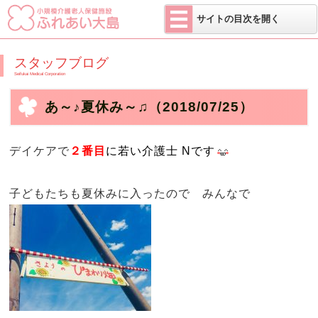
医療法人 せい
サイトの目次を開く
スタッフブログ
Seifukai Medical Corporation
あ～♪夏休み～♫
（2018/07/25）
デイケアで
２番目
に若い介護士 Nです
子どもたちも夏休みに入ったので みんなで